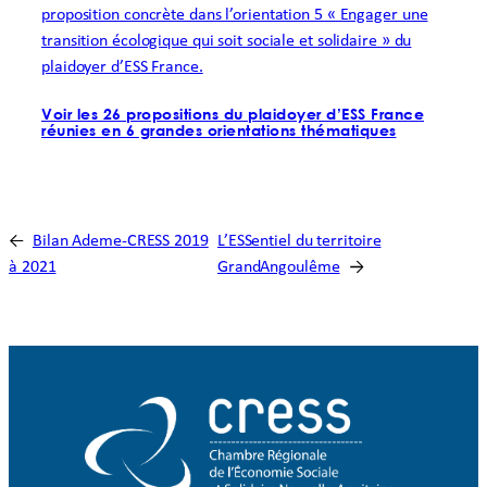
proposition concrète dans l’orientation 5 « Engager une
transition écologique qui soit sociale et solidaire » du
plaidoyer d’ESS France.
Voir les 26 propositions du plaidoyer d’ESS France
réunies en 6 grandes orientations thématiques
←
Bilan Ademe-CRESS 2019
L’ESSentiel du territoire
à 2021
GrandAngoulême
→