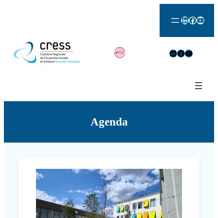
LinkedIn
Facebook
YouTu
LinkedIn
Facebook
YouTube
Agenda