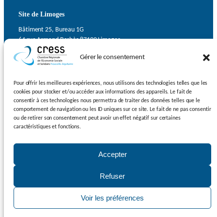
Site de Limoges
Bâtiment 25, Bureau 1G
64 rue Armand Barbès 87100 Limoges
Gérer le consentement
Contact
Suivez-nous
Pour offrir les meilleures expériences, nous utilisons des technologies telles que les
cookies pour stocker et/ou accéder aux informations des appareils. Le fait de
LinkedIn
Facebook
YouTube
consentir à ces technologies nous permettra de traiter des données telles que le
comportement de navigation ou les ID uniques sur ce site. Le fait de ne pas consentir
ou de retirer son consentement peut avoir un effet négatif sur certaines
Inscrivez-vous à notre newsletter
caractéristiques et fonctions.
Rejoignez-nous
Accepter
Adhérer à la CRESS Nouvelle-Aquitaine
Refuser
Mentions légales
/
Politique de cookies
/ CRESS Nouvelle-Aquitaine
Voir les préférences
2025