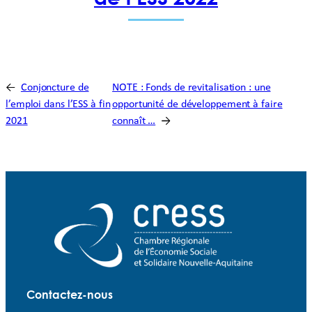
←
Conjoncture de
NOTE : Fonds de revitalisation : une
l’emploi dans l’ESS à fin
opportunité de développement à faire
2021
connaît …
→
Contactez-nous