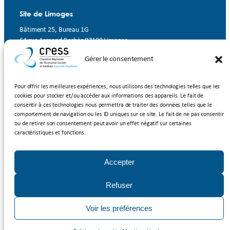
Site de Limoges
Bâtiment 25, Bureau 1G
64 rue Armand Barbès 87100 Limoges
Gérer le consentement
Contact
Suivez-nous
Pour offrir les meilleures expériences, nous utilisons des technologies telles que les
cookies pour stocker et/ou accéder aux informations des appareils. Le fait de
LinkedIn
Facebook
YouTube
consentir à ces technologies nous permettra de traiter des données telles que le
comportement de navigation ou les ID uniques sur ce site. Le fait de ne pas consentir
ou de retirer son consentement peut avoir un effet négatif sur certaines
Inscrivez-vous à notre newsletter
caractéristiques et fonctions.
Rejoignez-nous
Accepter
Adhérer à la CRESS Nouvelle-Aquitaine
Refuser
Mentions légales
/
Politique de cookies
/ CRESS Nouvelle-Aquitaine
Voir les préférences
2025