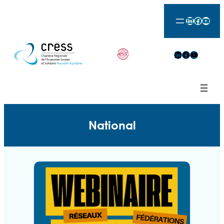
LinkedIn
Facebook
YouTu
LinkedIn
Facebook
YouTube
National