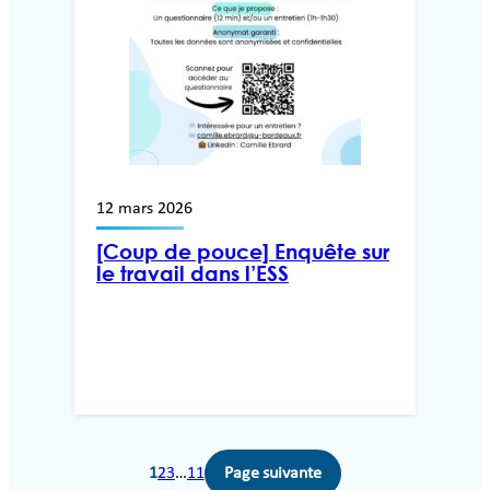
12 mars 2026
[Coup de pouce] Enquête sur
le travail dans l’ESS
1
2
3
…
11
Page suivante