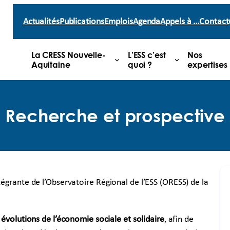
Actualités
Publications
Emplois
Agenda
Appels à …
Contact
La CRESS Nouvelle-
L’ESS c’est
Nos
Aquitaine
quoi ?
expertises
Recherche et prospective
tégrante de l’Observatoire Régional de l’ESS (ORESS) de la
s évolutions de l’économie sociale et solidaire
, afin de