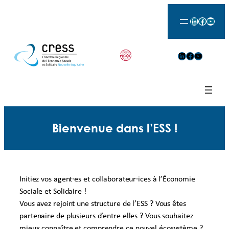
Aller
LinkedIn
Facebook
YouTu
au
contenu
LinkedIn
Facebook
YouTube
Bienvenue dans l’ESS !
Initiez vos agent·es et collaborateur·ices à l’Économie
Sociale et Solidaire !
Vous avez rejoint une structure de l’ESS ? Vous êtes
partenaire de plusieurs d’entre elles ? Vous souhaitez
mieux connaître et comprendre ce nouvel écosystème ?