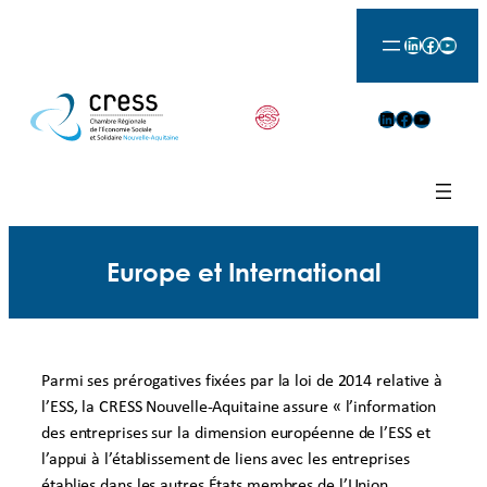
Aller
LinkedIn
Facebook
YouTu
au
contenu
LinkedIn
Facebook
YouTube
Europe et International
Parmi ses prérogatives fixées par la loi de 2014 relative à
l’ESS, la CRESS Nouvelle-Aquitaine assure « l’information
des entreprises sur la dimension européenne de l’ESS et
l’appui à l’établissement de liens avec les entreprises
établies dans les autres États membres de l’Union