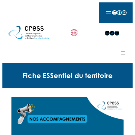
Aller
LinkedIn
Facebook
YouTu
au
contenu
LinkedIn
Facebook
YouTube
Fiche ESSentiel du territoire