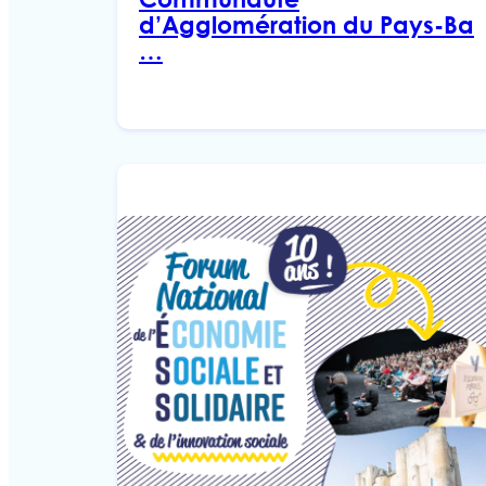
d’Agglomération du Pays-Ba
…