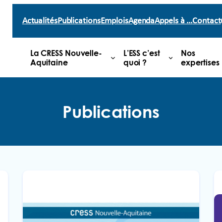
Actualités
Publications
Emplois
Agenda
Appels à …
Contact
La CRESS Nouvelle-
L’ESS c’est
Nos
Aquitaine
quoi ?
expertises
Publications