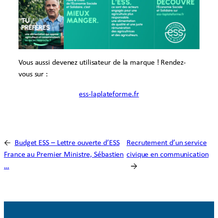
Vous aussi devenez utilisateur de la marque ! Rendez-
vous sur :
ess-laplateforme.fr
←
Budget ESS – Lettre ouverte d’ESS
Recrutement d’un service
France au Premier Ministre, Sébastien
civique en communication
…
→