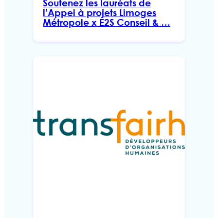
Soutenez les lauréats de
l’Appel à projets Limoges
Métropole x E2S Conseil & …