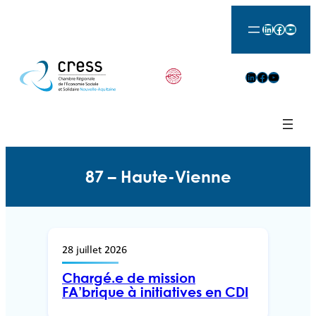
LinkedIn
Facebook
YouTu
LinkedIn
Facebook
YouTube
87 – Haute-Vienne
28 juillet 2026
Chargé.e de mission
FA’brique à initiatives en CDI