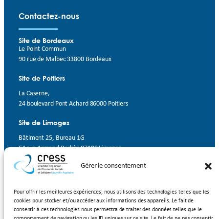
Contactez-nous
Site de Bordeaux
Le Point Commun
90 rue de Malbec 33800 Bordeaux
Site de Poitiers
La Caserne,
24 boulevard Pont Achard 86000 Poitiers
Site de Limoges
Bâtiment 25, Bureau 1G
64 rue Armand Barbès 87100 Limoges
Gérer le consentement
Contact
Suivez-nous
Pour offrir les meilleures expériences, nous utilisons des technologies telles que les
cookies pour stocker et/ou accéder aux informations des appareils. Le fait de
LinkedIn
Facebook
YouTube
consentir à ces technologies nous permettra de traiter des données telles que le
comportement de navigation ou les ID uniques sur ce site. Le fait de ne pas consentir