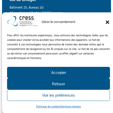
Bâtiment 25, Bureau 1G
64 rue Armand Barbès 87100 Limoges
Gérer le consentement
Contact
Suivez-nous
Pour offrir les meilleures expériences, nous utilisons des technologies telles que les
cookies pour stocker et/ou accéder aux informations des appareils. Le fait de
LinkedIn
Facebook
YouTube
consentir à ces technologies nous permettra de traiter des données telles que le
comportement de navigation ou les ID uniques sur ce site. Le fait de ne pas consentir
ou de retirer son consentement peut avoir un effet négatif sur certaines
Inscrivez-vous à notre newsletter
caractéristiques et fonctions.
Rejoignez-nous
Accepter
Adhérer à la CRESS Nouvelle-Aquitaine
Refuser
Mentions légales
/
Politique de cookies
/ CRESS Nouvelle-Aquitaine
Voir les préférences
2025
Politique de cookies
Mentions légales