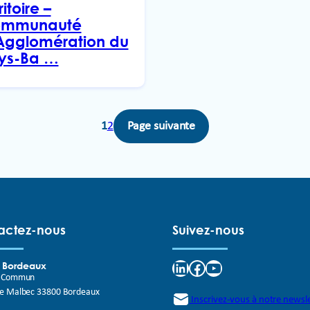
ritoire –
mmunauté
Agglomération du
ys-Ba …
1
2
Page suivante
actez-nous
Suivez-nous
LinkedIn
Facebook
YouTube
e Bordeaux
t Commun
de Malbec 33800 Bordeaux
Inscrivez-vous à notre newsl