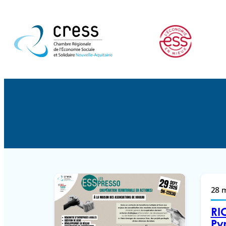
28 
RI
Py