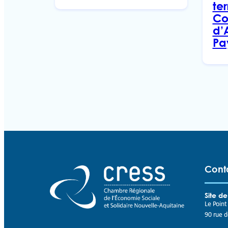
ter
Co
d’
Pa
Cont
Site d
Le Poin
90 rue 