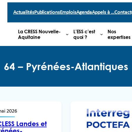
Actualités
Publications
Emplois
Agenda
Appels à …
Contact
La CRESS Nouvelle-
L’ESS c’est
Nos
Aquitaine
quoi ?
expertises
64 – Pyrénées-Atlantiques
mai 2026
CLESS Landes et
rénées-