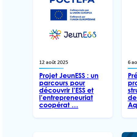
12 août 2025
6 a
Projet JeunESS : un
Pr
parcours pour
pr
découvrir l’ESS et
st
l’entrepreneuriat
de
coopérat …
Aq