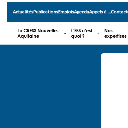
Actualités
Publications
Emplois
Agenda
Appels à …
Contact
La CRESS Nouvelle-
L’ESS c’est
Nos
Aquitaine
quoi ?
expertises