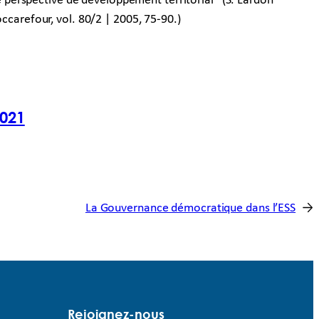
perspective de développement territorial” (S. Lardon
ccarefour, vol. 80/2 | 2005, 75-90.)
2021
La Gouvernance démocratique dans l’ESS
→
Rejoignez-nous