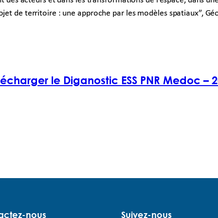
s acteurs et dans les transformations de l’espace, dans une 
jet de territoire : une approche par les modèles spatiaux”, Géo
lécharger le Diganostic ESS PNR Medoc – 
actez-nous
Suivez-nous