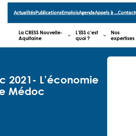
Actualités
Publications
Emplois
Agenda
Appels à …
Contact
La CRESS Nouvelle-
L’ESS c’est
Nos
Aquitaine
quoi ?
expertises
c 2021- L’économie
 le Médoc