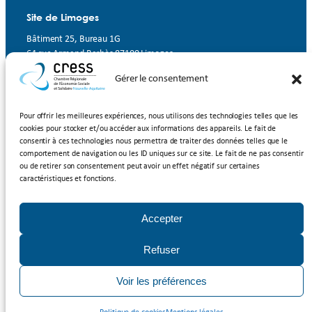
Site de Limoges
Bâtiment 25, Bureau 1G
64 rue Armand Barbès 87100 Limoges
Gérer le consentement
Contact
Suivez-nous
Pour offrir les meilleures expériences, nous utilisons des technologies telles que les
cookies pour stocker et/ou accéder aux informations des appareils. Le fait de
LinkedIn
Facebook
YouTube
consentir à ces technologies nous permettra de traiter des données telles que le
comportement de navigation ou les ID uniques sur ce site. Le fait de ne pas consentir
ou de retirer son consentement peut avoir un effet négatif sur certaines
Inscrivez-vous à notre newsletter
caractéristiques et fonctions.
Rejoignez-nous
Accepter
Adhérer à la CRESS Nouvelle-Aquitaine
Refuser
Mentions légales
/
Politique de cookies
/ CRESS Nouvelle-Aquitaine
Voir les préférences
2025