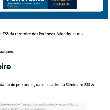
 ESS du territoire des Pyrénées-Atlantiques aux
quitaine.
ire
antaine de personnes, dans le cadre du Séminaire ESS &
Département) et Elisabeth Scarpa (Chargée de mission ESS à la
 l’Attractivité) avant la présentation