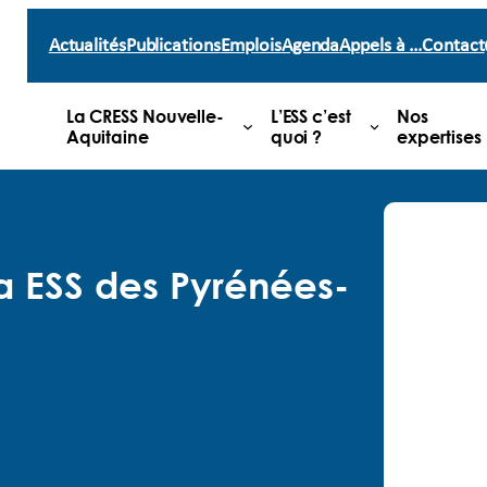
Actualités
Publications
Emplois
Agenda
Appels à …
Contact
La CRESS Nouvelle-
L’ESS c’est
Nos
Aquitaine
quoi ?
expertises
a ESS des Pyrénées-