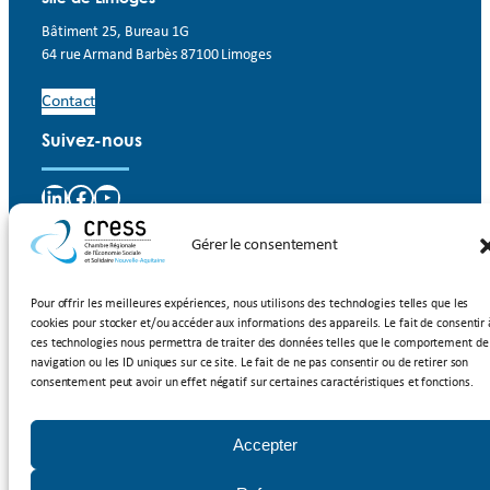
Bâtiment 25, Bureau 1G
64 rue Armand Barbès 87100 Limoges
Contact
Suivez-nous
LinkedIn
Facebook
YouTube
Gérer le consentement
Inscrivez-vous à notre newsletter
Rejoignez-nous
Pour offrir les meilleures expériences, nous utilisons des technologies telles que les
cookies pour stocker et/ou accéder aux informations des appareils. Le fait de consentir 
ces technologies nous permettra de traiter des données telles que le comportement de
Adhérer à la CRESS Nouvelle-Aquitaine
navigation ou les ID uniques sur ce site. Le fait de ne pas consentir ou de retirer son
consentement peut avoir un effet négatif sur certaines caractéristiques et fonctions.
Mentions légales
/
Politique de cookies
/ CRESS Nouvelle-Aquitaine
2025
Accepter