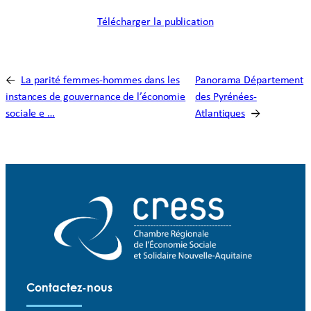
Télécharger la publication
←
La parité femmes-hommes dans les
Panorama Département
instances de gouvernance de l’économie
des Pyrénées-
sociale e …
Atlantiques
→
Contactez-nous