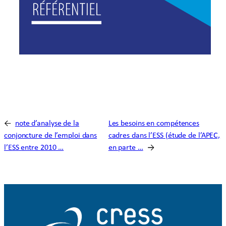
←
note d’analyse de la
Les besoins en compétences
conjoncture de l’emploi dans
cadres dans l’ESS (étude de l’APEC,
l’ESS entre 2010 …
en parte …
→