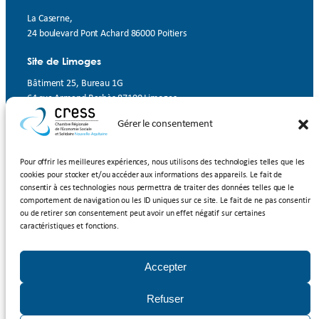
La Caserne,
24 boulevard Pont Achard 86000 Poitiers
Site de Limoges
Bâtiment 25, Bureau 1G
64 rue Armand Barbès 87100 Limoges
Gérer le consentement
Contact
Suivez-nous
Pour offrir les meilleures expériences, nous utilisons des technologies telles que les
cookies pour stocker et/ou accéder aux informations des appareils. Le fait de
LinkedIn
Facebook
YouTube
consentir à ces technologies nous permettra de traiter des données telles que le
comportement de navigation ou les ID uniques sur ce site. Le fait de ne pas consentir
ou de retirer son consentement peut avoir un effet négatif sur certaines
Inscrivez-vous à notre newsletter
caractéristiques et fonctions.
Rejoignez-nous
Accepter
Adhérer à la CRESS Nouvelle-Aquitaine
Refuser