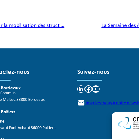
 la mobilisation des struct …
La Semaine des 
actez-nous
Suivez-nous
LinkedIn
Facebook
YouTube
e Bordeaux
t Commun
de Malbec 33800 Bordeaux
Inscrivez-vous à notre newsl
 Poitiers
rne,
vard Pont Achard 86000 Poitiers