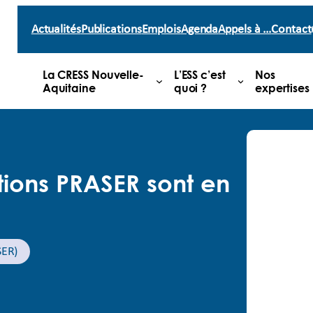
Actualités
Publications
Emplois
Agenda
Appels à …
Contact
La CRESS Nouvelle-
L’ESS c’est
Nos
Aquitaine
quoi ?
expertises
tions PRASER sont en
SER)