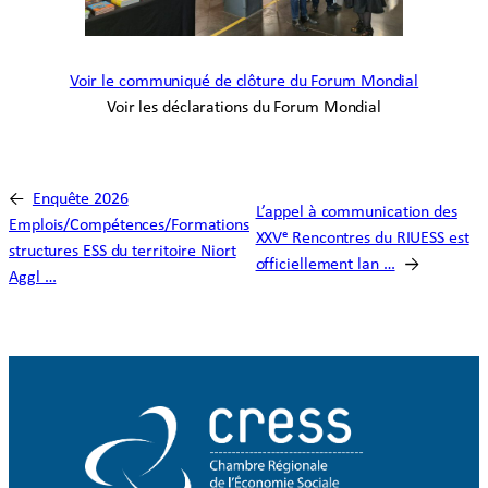
Voir le communiqué de clôture du Forum Mondial
Voir les déclarations du Forum Mondial
←
Enquête 2026
L’appel à communication des
Emplois/Compétences/Formations
XXVᵉ Rencontres du RIUESS est
structures ESS du territoire Niort
officiellement lan …
→
Aggl …