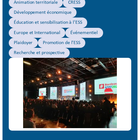
Animation territoriale
CRESS
Développement économique
Éducation et sensibilisation à l’ESS
Europe et International
Événementiel
Plaidoyer
Promotion de l’ESS
Recherche et prospective