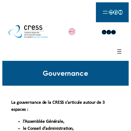
Aller
LinkedIn
Facebook
YouTu
au
contenu
LinkedIn
Facebook
YouTube
Gouvernance
La gouvernance de la CRESS s’articule autour de 3
espaces :
l’Assemblée Générale,
le Conseil d’administration,