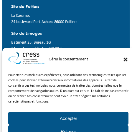
Site de Poitiers
La Caserne,
24 boulevard Pont Achard 86000 Poitiers
Site de Limoges
Bâtiment 25, Bureau 1G
64 rue Armand Barbès 87100 Limoges
Gérer le consentement
Contact
Suivez-nous
Pour offrir les meilleures expériences, nous utilisons des technologies telles que les
cookies pour stocker et/ou accéder aux informations des appareils. Le fait de
LinkedIn
Facebook
YouTube
consentir à ces technologies nous permettra de traiter des données telles que le
comportement de navigation ou les ID uniques sur ce site. Le fait de ne pas consentir
ou de retirer son consentement peut avoir un effet négatif sur certaines
Inscrivez-vous à notre newsletter
caractéristiques et fonctions.
Rejoignez-nous
Accepter
Adhérer à la CRESS Nouvelle-Aquitaine
Refuser