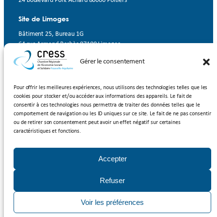
24 boulevard Pont Achard 86000 Poitiers
Site de Limoges
Bâtiment 25, Bureau 1G
64 rue Armand Barbès 87100 Limoges
Gérer le consentement
Contact
Suivez-nous
Pour offrir les meilleures expériences, nous utilisons des technologies telles que les
cookies pour stocker et/ou accéder aux informations des appareils. Le fait de
LinkedIn
Facebook
YouTube
consentir à ces technologies nous permettra de traiter des données telles que le
comportement de navigation ou les ID uniques sur ce site. Le fait de ne pas consentir
ou de retirer son consentement peut avoir un effet négatif sur certaines
Inscrivez-vous à notre newsletter
caractéristiques et fonctions.
Rejoignez-nous
Accepter
Adhérer à la CRESS Nouvelle-Aquitaine
Refuser
Mentions légales
/
Politique de cookies
/ CRESS Nouvelle-Aquitaine
Voir les préférences
2025