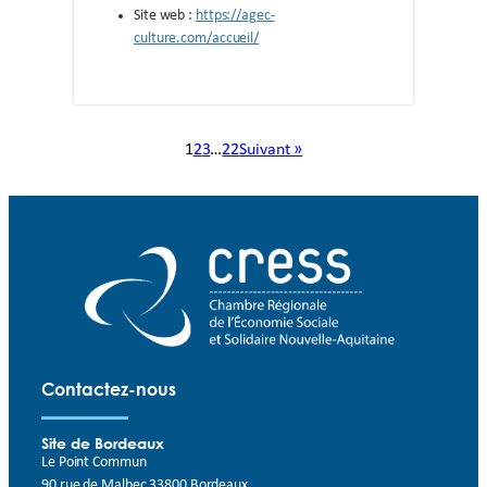
Site web :
https://agec-
culture.com/accueil/
1
2
3
…
22
Suivant »
Contactez-nous
Site de Bordeaux
Le Point Commun
90 rue de Malbec 33800 Bordeaux