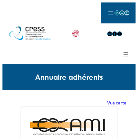
Aller
LinkedIn
Facebook
YouTu
au
contenu
LinkedIn
Facebook
YouTube
Annuaire adhérents
Vue carte